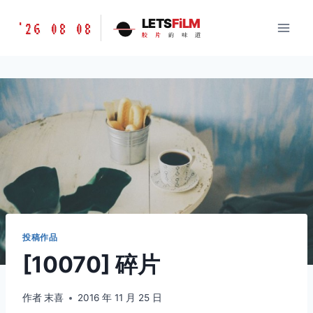
跳
胶
LETS
FiLM
'26 08 08
到
胶
片
的
味
道
片
内
的
容
味
道
LETSFILM
投稿作品
[10070] 碎片
作者
末喜
2016 年 11 月 25 日