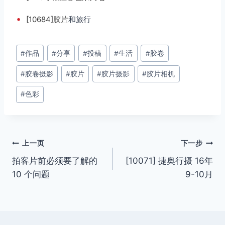
•
[10684]
胶片
和旅行
文
#
作品
#
分享
#
投稿
#
生活
#
胶卷
章
#
胶卷摄影
#
胶片
#
胶片摄影
#
胶片相机
标
签：
#
色彩
文
上一页
下一步
拍客片前必须要了解的
[10071] 捷奥行摄 16年
章
10 个问题
9-10月
导
航