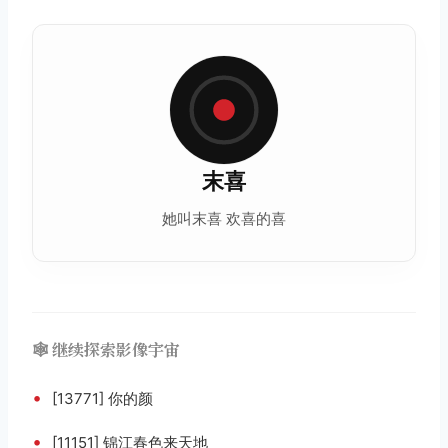
末喜
她叫末喜 欢喜的喜
🕸️ 继续探索影像宇宙
•
[13771] 你的颜
•
[11151] 锦江春色来天地