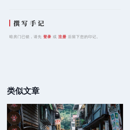
撰 写 手 记
暗房门已锁，请先
登录
或
注册
后留下您的印记。
类似文章