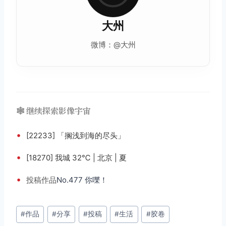
大州
微博：@大州
🕸️ 继续探索影像宇宙
•
[22233] 「搁浅到海的尽头」
•
[18270] 我城 32℃ | 北京 | 夏
•
投稿
作品
No.477 你嚛！
文
#
作品
#
分享
#
投稿
#
生活
#
胶卷
章