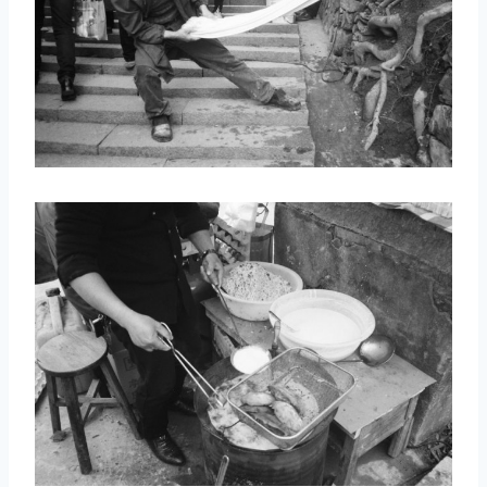
取消
搜索