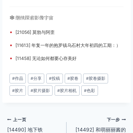
🕸️ 继续探索影像宇宙
•
[21056] 莫勃与阿歪
•
[11613] 年复一年的抱罗镇乌石村大年初四的工期：）
•
[11458] 无论如何都要心存美好
文
#
作品
#
分享
#
投稿
#
胶卷
#
胶卷摄影
章
#
胶片
#
胶片摄影
#
胶片相机
#
色彩
标
签：
文
上一页
下一步
[14490] 地下铁
[14492] 和萌丽丽酱的