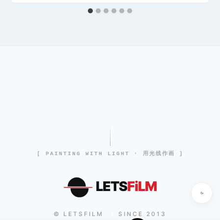
[ PAINTING WITH LIGHT · 用光线作画 ]
LETS
FiLM
© LETSFILM
SINCE 2013
|