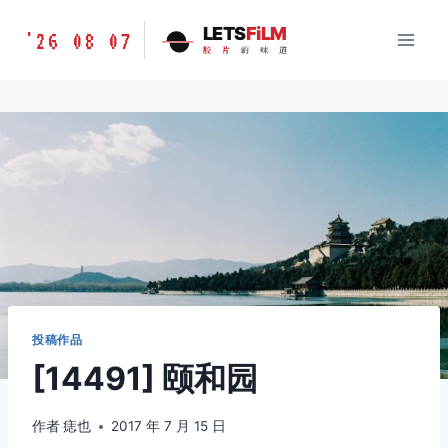
跳
胶
LETS
FiLM
'26 08 07
到
胶
片
的
味
道
片
内
的
容
味
道
LETSFILM
投稿作品
[14491] 颐和园
作者
痣也
2017 年 7 月 15 日