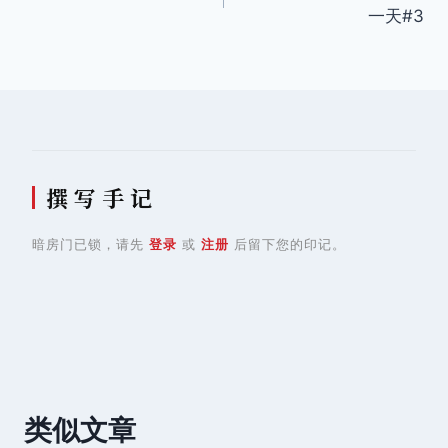
章
一天#3
导
航
撰 写 手 记
暗房门已锁，请先
登录
或
注册
后留下您的印记。
类似文章