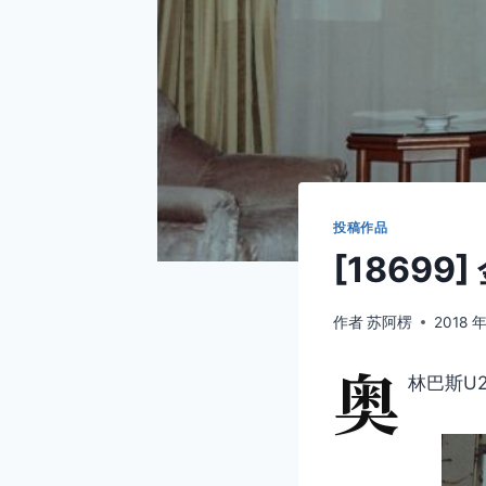
投稿作品
[18699]
作者
苏阿楞
2018 年
奥
林巴斯U