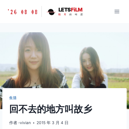
跳
胶
LETS
FiLM
'26 08 08
到
胶
片
的
味
道
片
内
的
容
味
道
LETSFILM
生活
回不去的地方叫故乡
作者
-vivian
2015 年 3 月 4 日