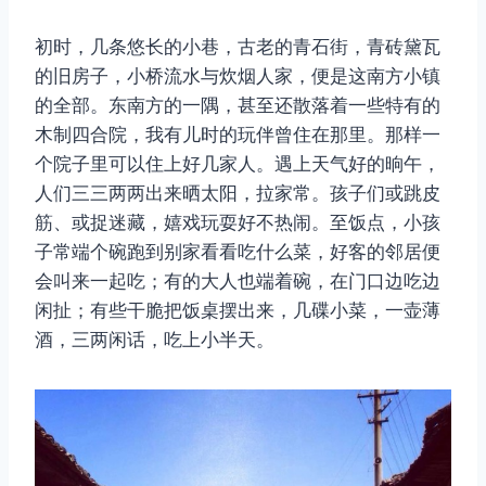
初时，几条悠长的小巷，古老的青石街，青砖黛瓦
的旧房子，小桥流水与炊烟人家，便是这南方小镇
的全部。东南方的一隅，甚至还散落着一些特有的
木制四合院，我有儿时的玩伴曾住在那里。那样一
个院子里可以住上好几家人。遇上天气好的晌午，
人们三三两两出来晒太阳，拉家常。孩子们或跳皮
筋、或捉迷藏，嬉戏玩耍好不热闹。至饭点，小孩
子常端个碗跑到别家看看吃什么菜，好客的邻居便
会叫来一起吃；有的大人也端着碗，在门口边吃边
闲扯；有些干脆把饭桌摆出来，几碟小菜，一壶薄
酒，三两闲话，吃上小半天。