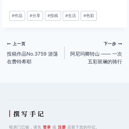
文
#
作品
#
分享
#
投稿
#
生活
#
色彩
章
标
签：
文
上一页
下一步
投稿作品No.3759 游荡
阿尼玛卿转山 —— 一次
章
在费特希耶
五彩斑斓的骑行
导
航
撰 写 手 记
暗房门已锁，请先
登录
或
注册
后留下您的印记。