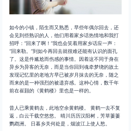
如今的小镇，陌生而又熟悉，早些年偶尔回去，还
会见到些熟识的人，他们用着家乡话热情地和我打
招呼：“回来了啊！”我也会笑着用家乡话应一声：
“回来勒。”到如今再回去就很难还能有认识的面孔
了。这是件尴尬而伤感的事情。因着这不同于身在
异乡为异客的无奈，而是当你回到魂牵梦绕的故土
发现记忆里的老地方早已被岁月抹去的无奈，随之
而来的是一种强烈的被遗弃感。这种心情，数千年
前在崔颢的《黄鹤楼》里也是一样的。
昔人已乘黄鹤去，此地空余黄鹤楼。 黄鹤一去不复
返，白云千载空悠悠。 晴川历历汉阳树，芳草萋萋
鹦鹉洲。 日暮乡关何处是，烟波江上使人愁。