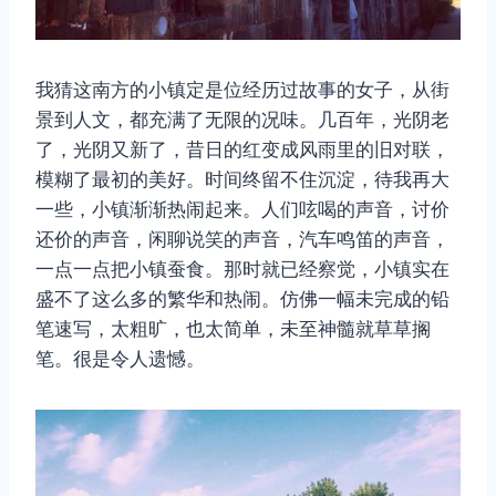
我猜这南方的小镇定是位经历过故事的女子，从街
景到人文，都充满了无限的况味。几百年，光阴老
了，光阴又新了，昔日的红变成风雨里的旧对联，
模糊了最初的美好。时间终留不住沉淀，待我再大
一些，小镇渐渐热闹起来。人们呟喝的声音，讨价
还价的声音，闲聊说笑的声音，汽车鸣笛的声音，
一点一点把小镇蚕食。那时就已经察觉，小镇实在
盛不了这么多的繁华和热闹。仿佛一幅未完成的铅
笔速写，太粗旷，也太简单，未至神髓就草草搁
笔。很是令人遗憾。
取消
搜索