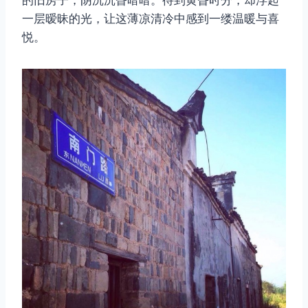
一层暧昧的光，让这薄凉清冷中感到一缕温暖与喜
悦。