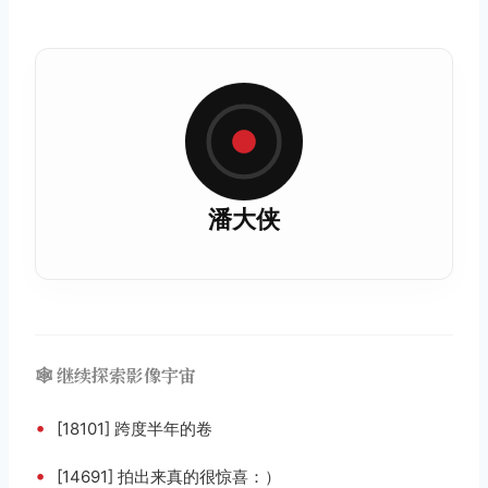
潘大侠
🕸️ 继续探索影像宇宙
•
[18101] 跨度半年的卷
•
[14691] 拍出来真的很惊喜：）