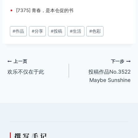
•
[7375] 青春，是本仓促的书
文
#
作品
#
分享
#
投稿
#
生活
#
色彩
章
标
签：
文
上一页
下一步
欢乐不仅在于此
投稿作品No.3522
章
Maybe Sunshine
导
航
撰 写 手 记