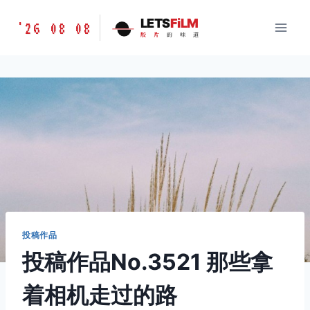
跳
胶
LETS
FiLM
'26 08 08
到
胶
片
的
味
道
片
内
的
容
味
道
LETSFILM
投稿作品
投稿作品No.3521 那些拿
着相机走过的路