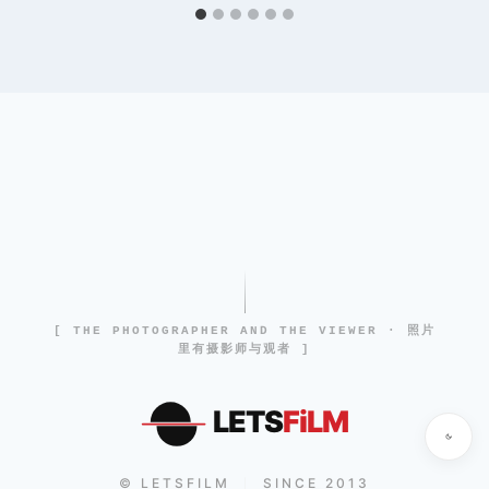
[ THE PHOTOGRAPHER AND THE VIEWER · 照片
里有摄影师与观者 ]
LETS
FiLM
© LETSFILM
SINCE 2013
|