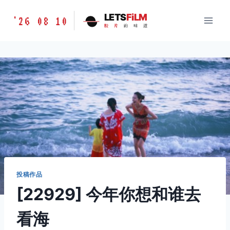
跳
胶
LETS
FiLM
'26 08 10
到
胶
片
的
味
道
片
内
的
容
味
道
LETSFILM
投稿作品
[22929] 今年你想和谁去
看海