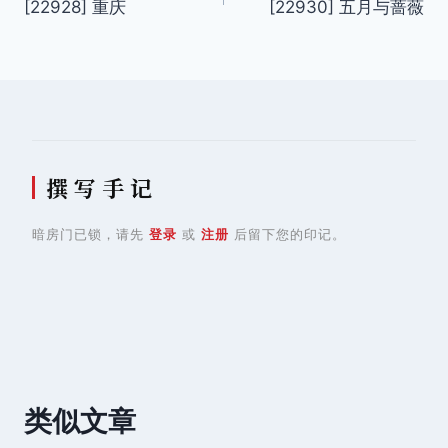
[22928] 重庆
[22930] 五月与蔷薇
章
导
航
撰 写 手 记
暗房门已锁，请先
登录
或
注册
后留下您的印记。
类似文章