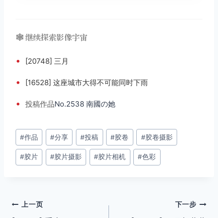
🕸️ 继续探索影像宇宙
•
[20748] 三月
•
[16528] 这座城市大得不可能同时下雨
•
投稿
作品
No.2538 南國の她
文
#
作品
#
分享
#
投稿
#
胶卷
#
胶卷摄影
章
#
胶片
#
胶片摄影
#
胶片相机
#
色彩
标
签：
文
上一页
下一步