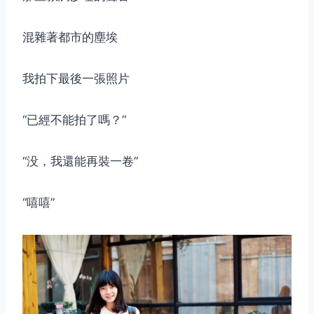
混雜著都市的塵埃
我拍下最後一張照片
“已經不能拍了嗎？”
“没，我還能再裝一卷”
“嘻嘻”