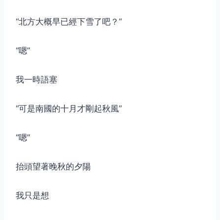
“北方大概早已經下雪了吧？”
“嗯”
我一時語塞
“可是南國的十月才剛起秋風”
“嗯”
抬頭望著晚秋的夕陽
我只是想