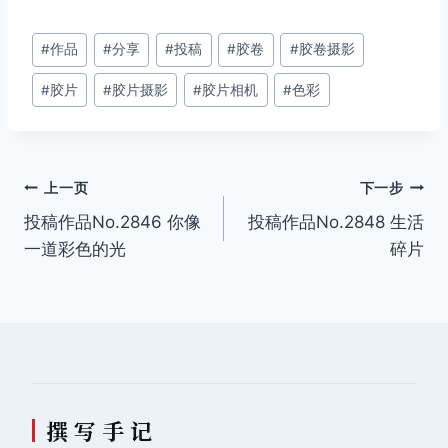
文
#
作品
#
分享
#
投稿
#
胶卷
#
胶卷摄影
章
#
胶片
#
胶片摄影
#
胶片相机
#
色彩
标
签：
文
上一页
下一步
投稿作品No.2846 你像
投稿作品No.2848 生活
章
一道彩色的光
碎片
导
航
撰 写 手 记