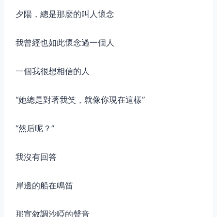
夕陽，總是那麼的叫人懷念
我曾經也如此懷念過一個人
一個我很想相信的人
“她總是對著我笑，就像你現在這樣”
“然后呢？”
我沒有回答
岸邊的船在鳴笛
那宣敘調沙啞的聲音