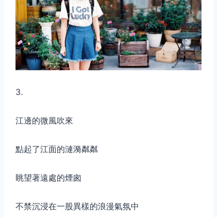
3.
江邊的微風吹來
點起了江面的漣漪粼粼
眺望著遠處的煙囪
不禁沉浸在一股異樣的浪漫氣氛中