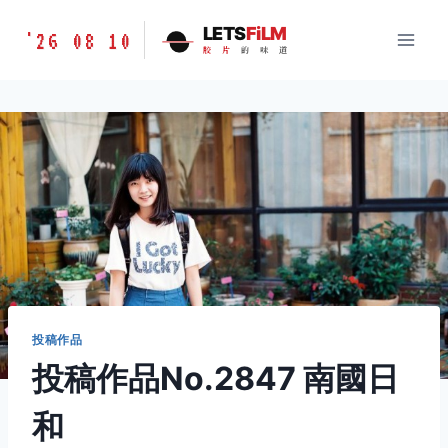
跳
胶
LETS
FiLM
'26 08 10
到
胶
片
的
味
道
片
内
的
容
味
道
LETSFILM
投稿作品
投稿作品No.2847 南國日
和