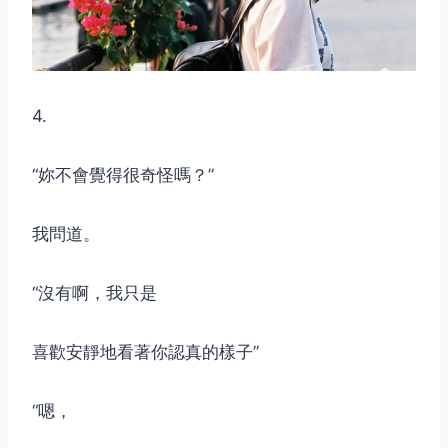
4.
“妳不會覺得很奇怪嗎？”
取消
搜索
我問道。
“沒有啊，我只是
喜歡安靜地看著你認真的樣子”
“嗯，