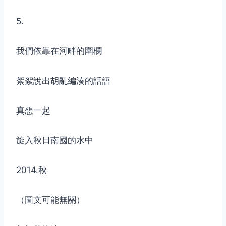
5.
我們依靠在河畔的圍欄
絮絮說出胡亂編湊的話語
真想一起
旋入秋日南國的水中
2014.秋
（圖文可能無關）