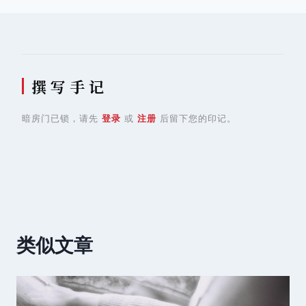
航
撰 写 手 记
暗房门已锁，请先
登录
或
注册
后留下您的印记。
类似文章