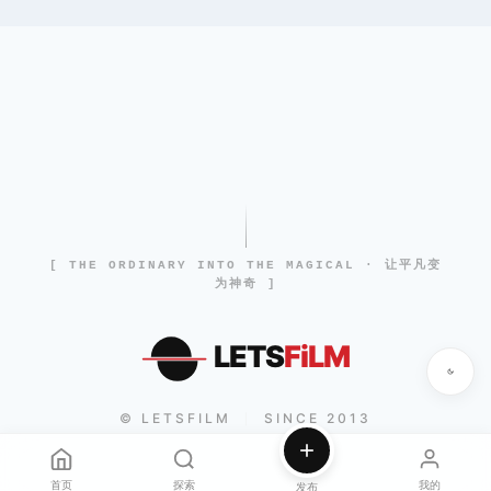
[ THE ORDINARY INTO THE MAGICAL · 让平凡变
为神奇 ]
LETS
FiLM
© LETSFILM
SINCE 2013
|
首页
探索
我的
发布