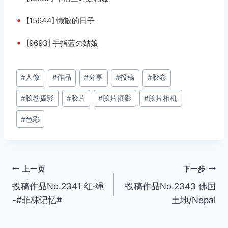
•
[15644] 懒散的日子
•
[9693] 手指蓝の姑娘
文
#
人像
#
作品
#
分享
#
投稿
#
胶卷
章
#
胶卷摄影
#
胶片
#
胶片摄影
#
胶片相机
标
签：
#
色彩
文
上一页
下一步
投稿作品No.2341 红·绳
投稿作品No.2343 佛国
章
-#菲林记忆#
土地/Nepal
导