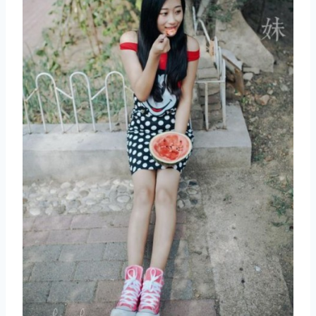
取消
搜索