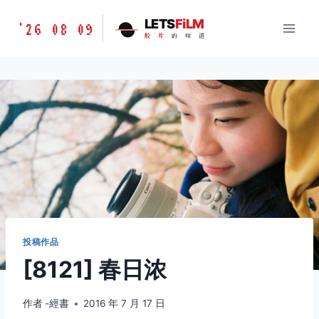
跳
胶
LETS
FiLM
'26 08 09
到
胶
片
的
味
道
片
内
的
容
味
道
LETSFILM
投稿作品
[8121] 春日浓
作者
-經書
2016 年 7 月 17 日