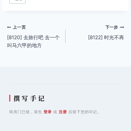
文
上一页
下一步
[8120] 去旅行吧 去一个
[8122] 时光不再
章
叫马六甲的地方
导
航
撰 写 手 记
暗房门已锁，请先
登录
或
注册
后留下您的印记。