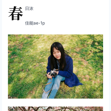
春
日浓
佳能ae-1p