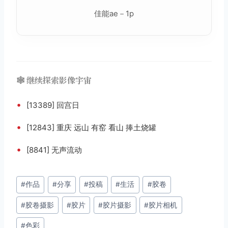
佳能ae－1p
🕸️ 继续探索影像宇宙
•
[13389] 回宫日
•
[12843] 重庆 远山 有窑 看山 捧土烧罐
•
[8841] 无声流动
文
#
作品
#
分享
#
投稿
#
生活
#
胶卷
章
#
胶卷摄影
#
胶片
#
胶片摄影
#
胶片相机
标
签：
#
色彩