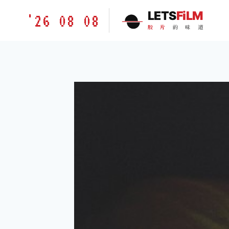
跳
胶
LETS
FiLM
'26 08 08
到
片
胶
片
的
味
道
内
的
容
味
道
LETSFILM