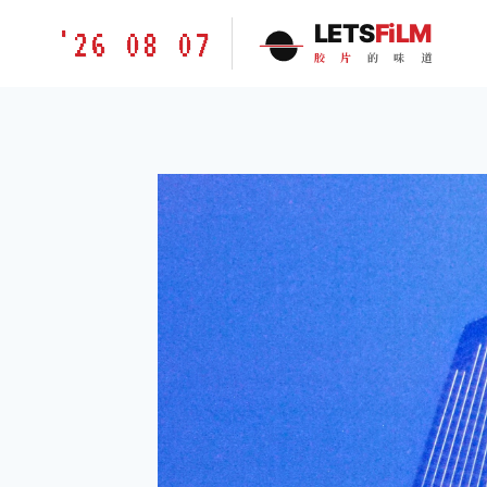
跳
胶
LETS
FiLM
'26 08 07
到
片
胶
片
的
味
道
内
的
容
味
道
LETSFILM