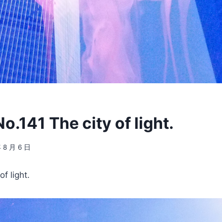
41 The city of light.
 8 月 6 日
of light.