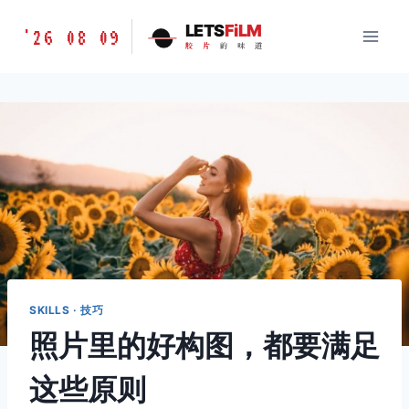
跳
胶
LETS
FiLM
'26 08 09
到
胶
片
的
味
道
片
内
的
容
味
道
LETSFILM
SKILLS · 技巧
照片里的好构图，都要满足
这些原则