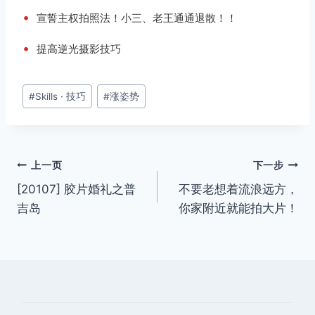
•
宣誓主权拍照法！小三、老王通通退散！！
•
提高逆光摄影技巧
文
#
Skills · 技巧
#
涨姿势
章
标
签：
文
上一页
下一步
[20107] 胶片婚礼之普
不要老想着流浪远方，
章
吉岛
你家附近就能拍大片！
导
航