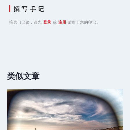
撰 写 手 记
暗房门已锁，请先
登录
或
注册
后留下您的印记。
类似文章