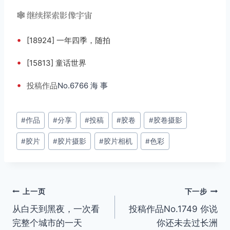
🕸️ 继续探索影像宇宙
•
[18924] 一年四季，随拍
•
[15813] 童话世界
•
投稿
作品
No.6766 海 事
文
#
作品
#
分享
#
投稿
#
胶卷
#
胶卷摄影
章
#
胶片
#
胶片摄影
#
胶片相机
#
色彩
标
签：
文
上一页
下一步
从白天到黑夜，一次看
投稿作品No.1749 你说
章
完整个城市的一天
你还未去过长洲