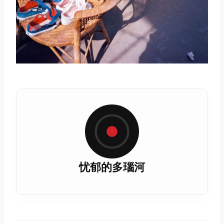
忧郁的多瑙河