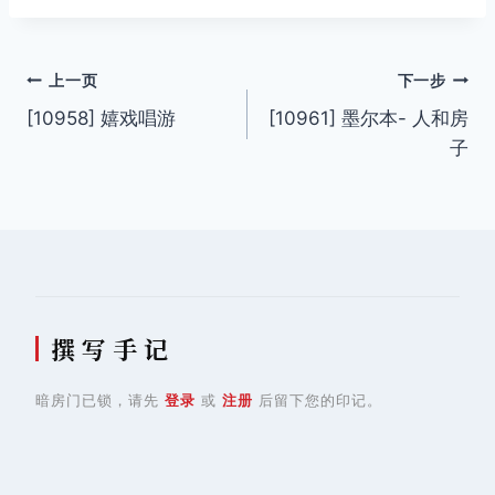
文
上一页
下一步
[10958] 嬉戏唱游
[10961] 墨尔本- 人和房
章
子
导
航
撰 写 手 记
暗房门已锁，请先
登录
或
注册
后留下您的印记。