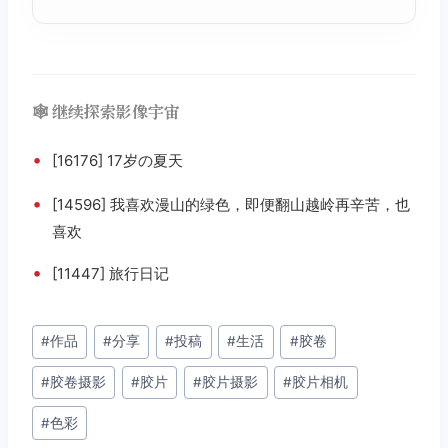
🕸️ 继续探索影像宇宙
•
[16176] 17岁の夏天
•
[14596] 我喜欢漫山的绿色，即便翻山越岭再辛苦，也
喜欢
•
[11447] 旅行日记
文
#
作品
#
分享
#
投稿
#
生活
#
胶卷
章
#
胶卷摄影
#
胶片
#
胶片摄影
#
胶片相机
标
签：
#
色彩