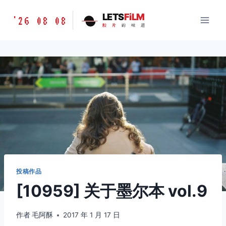
跳
胶
LETS
FiLM
'26 08 08
到
胶
片
的
味
道
片
内
的
容
味
道
LETSFILM
投稿作品
[10959] 关于墨尔本 vol.9
作者
毛阿酥
2017 年 1 月 17 日