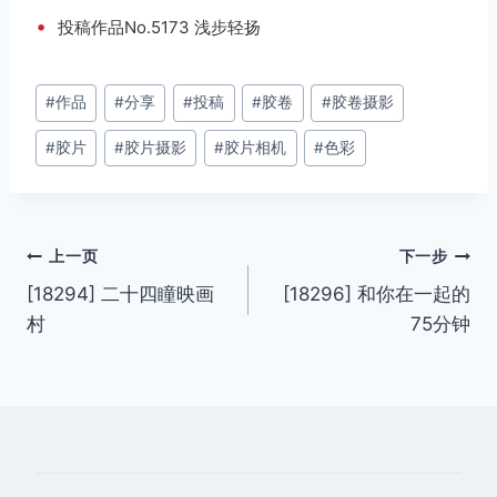
•
投稿作品No.5173 浅步轻扬
文
#
作品
#
分享
#
投稿
#
胶卷
#
胶卷摄影
章
#
胶片
#
胶片摄影
#
胶片相机
#
色彩
标
签：
文
上一页
下一步
[18294] 二十四瞳映画
[18296] 和你在一起的
章
村
75分钟
导
航