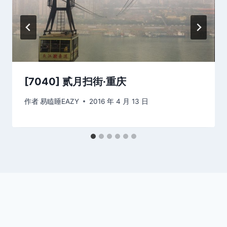
[7040] 贰月扫街·重庆
作者
易瞌睡EAZY
2016 年 4 月 13 日