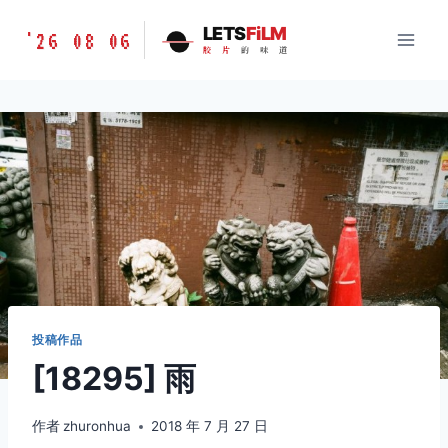
跳
胶
LETS
FiLM
'26 08 06
到
胶
片
的
味
道
片
内
的
容
味
道
LETSFILM
投稿作品
[18295] 雨
作者
zhuronhua
2018 年 7 月 27 日