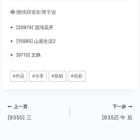
🕸️ 继续探索影像宇宙
•
[20974] 混沌花开
•
[15985] 山居生活2
•
[9710] 文静.
文
#
作品
#
分享
#
投稿
#
色彩
章
标
签：
文
上一页
下一步
[9350] 三
[9352] 午 后
章
导