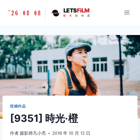
跳
胶
LETS
FiLM
'26 08 08
到
胶
片
的
味
道
片
内
的
容
味
道
LETSFILM
投稿作品
[9351] 時光·橙
作者
摄影师凡小亮
2016 年 10 月 12 日