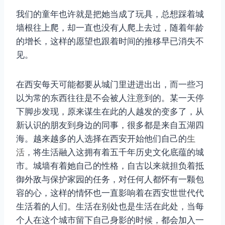
我们的童年也许就是把她当成了玩具，总想踩着城
墙根往上爬，却一直也没有人爬上去过，随着年龄
取消
搜索
的增长，这样的愿望也跟着时间的推移早已消失不
见。
在西安每天可能都要从城门里进进出出，而一些习
以为常的东西往往是不会被人注意到的。某一天停
下脚步发现，原来谋生在此的人越发的变多了，从
新认识的朋友到身边的同事，很多都是来自五湖四
海。越来越多的人选择在西安开始他们自己的
生
活
，将生活融入这拥有着五千年历史文化底蕴的城
市。城墙有着她自己的性格，自古以来就担负着抵
御外敌与保护家园的任务，对任何人都怀有一颗包
容的心，这样的情怀也一直影响着在西安世世代代
生活着的人们。生活在别处也是生活在此处，当每
个人在这个城市留下自己身影的时候，都会加入一