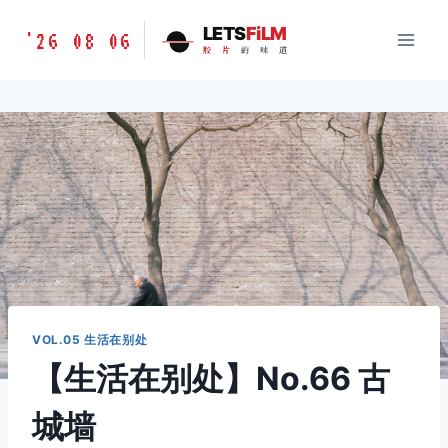
跳
胶
LETS
FiLM
'26 08 06
到
胶
片
的
味
道
片
内
的
容
味
道
LETSFILM
VOL.05 生活在别处
【生活在别处】No.66 古
城墙