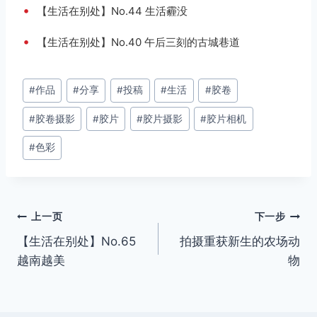
•
【生活在别处】No.44 生活霾没
•
【生活在别处】No.40 午后三刻的古城巷道
文
#
作品
#
分享
#
投稿
#
生活
#
胶卷
章
#
胶卷摄影
#
胶片
#
胶片摄影
#
胶片相机
标
签：
#
色彩
文
上一页
下一步
【生活在别处】No.65
拍摄重获新生的农场动
章
越南越美
物
导
航