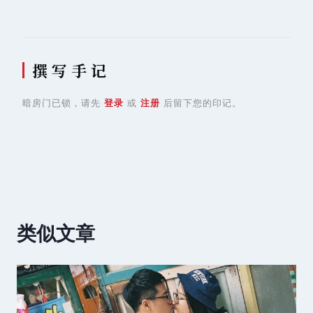
撰 写 手 记
暗房门已锁，请先
登录
或
注册
后留下您的印记。
类似文章