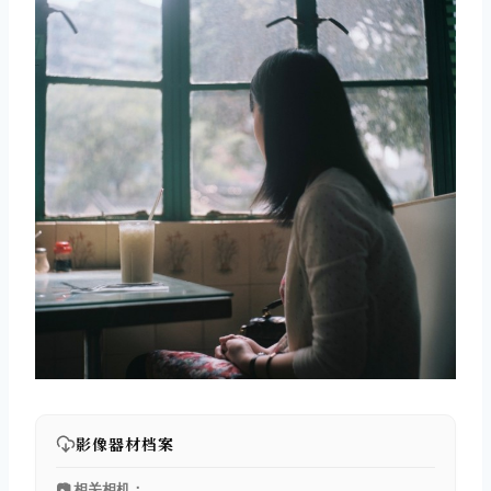
影像器材档案
📷 相关相机：