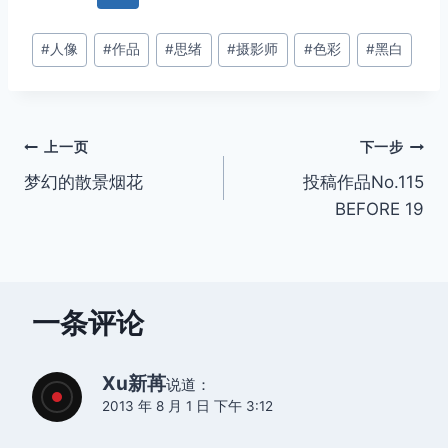
文
#
人像
#
作品
#
思绪
#
摄影师
#
色彩
#
黑白
章
标
签：
文
上一页
下一步
梦幻的散景烟花
投稿作品No.115
章
BEFORE 19
导
航
一条评论
Xu新苒
说道：
2013 年 8 月 1 日 下午 3:12