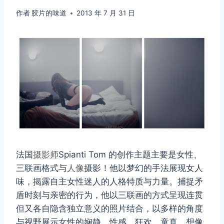
作者
胶片的味道
2013 年 7 月 31 日
法国
摄影师
Spianti Tom 的创作主题主要是女性、
三联画格式与
人像
摄影！他以梦幻的手法展现女人
味，揭露自主女性迷人的人格特质与力量。捕捉矛
盾时刻与亲密的行为，他以三联画的方式呈现连贯
但又各自隐含独立意义的照片结合，以多样的角度
与视野展示女性的娴静、性感、狂欢、童真、想像