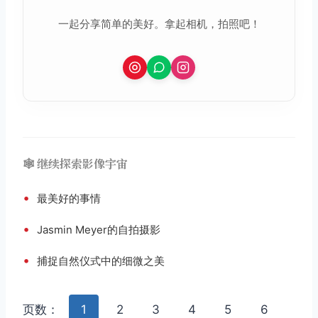
一起分享简单的美好。拿起相机，拍照吧！
取消
搜索
🕸️ 继续探索影像宇宙
•
最美好的事情
•
Jasmin Meyer的自拍摄影
•
捕捉自然仪式中的细微之美
页数：
1
2
3
4
5
6