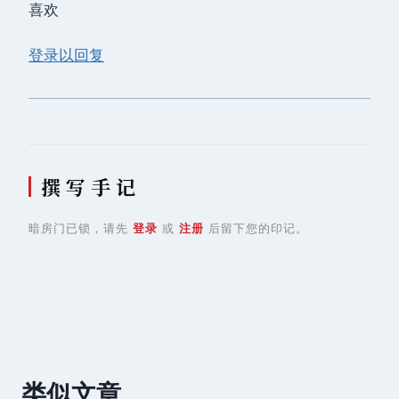
喜欢
登录以回复
撰 写 手 记
暗房门已锁，请先
登录
或
注册
后留下您的印记。
类似文章