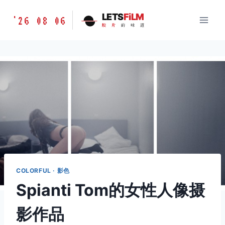
跳
胶
LETS
FiLM
'26 08 06
到
胶
片
的
味
道
片
内
的
容
味
道
LETSFILM
COLORFUL · 影色
Spianti Tom的女性人像摄
影作品