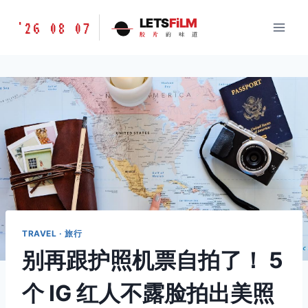
跳
胶
LETS
FiLM
'26 08 07
到
胶
片
的
味
道
片
内
的
容
味
道
LETSFILM
TRAVEL · 旅行
别再跟护照机票自拍了！ 5
个 IG 红人不露脸拍出美照