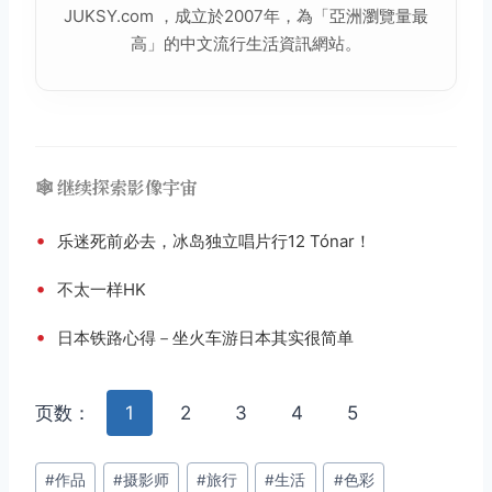
JUKSY.com ，成立於2007年，為「亞洲瀏覽量最
高」的中文流行
生活
資訊網站。
🕸️ 继续探索影像宇宙
•
乐迷死前必去，冰岛独立唱片行12 Tónar！
•
不太一样HK
•
日本铁路心得－坐火车游日本其实很简单
页数：
1
2
3
4
5
文
#
作品
#
摄影师
#
旅行
#
生活
#
色彩