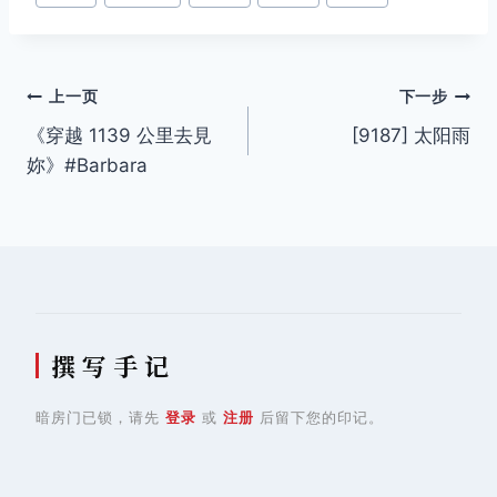
章
标
签：
文
上一页
下一步
《穿越 1139 公里去見
[9187] 太阳雨
章
妳》#Barbara
导
航
撰 写 手 记
暗房门已锁，请先
登录
或
注册
后留下您的印记。