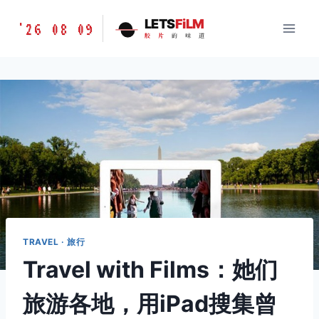
跳
胶
LETS
FiLM
'26 08 09
到
胶
片
的
味
道
片
内
的
容
味
道
LETSFILM
TRAVEL · 旅行
Travel with Films：她们
旅游各地，用iPad搜集曾