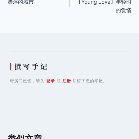
漂浮的城市
【Young Love】年轻时
章
的爱情
导
航
撰 写 手 记
暗房门已锁，请先
登录
或
注册
后留下您的印记。
类似文章