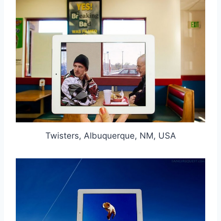
取消
搜索
Twisters, Albuquerque, NM, USA