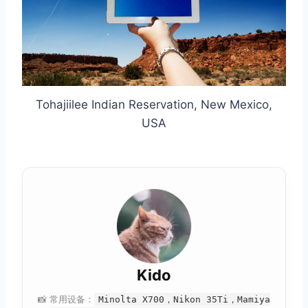
Tohajiilee Indian Reservation, New Mexico,
USA
Kido
📸 常用设备：
Minolta X700，Nikon 35Ti，Mamiya