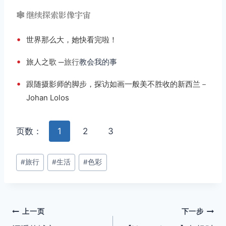
🕸️ 继续探索影像宇宙
•
世界那么大，她快看完啦！
•
旅人之歌 ─
旅行
教会我的事
•
跟随摄影师的脚步，探访如画一般美不胜收的新西兰－
Johan Lolos
页数：
1
2
3
文
#
旅行
#
生活
#
色彩
章
标
签：
文
上一页
下一步