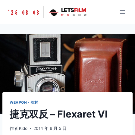
跳
胶
LETS
FiLM
'26 08 08
到
胶
片
的
味
道
片
内
的
容
味
道
LETSFILM
WEAPON · 器材
捷克双反 – Flexaret VI
作者
Kido
2014 年 6 月 5 日