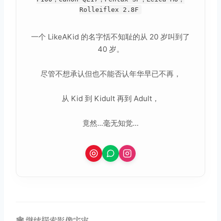
Rolleiflex 2.8F
一个 LikeAKid 的名字恬不知耻的从 20 岁叫到了
40 岁。
尽管不想承认但也不能否认年华早已不再，
从 Kid 到 Kidult 再到 Adult，
竟然...毫无知觉...
🕸️ 继续探索影像宇宙