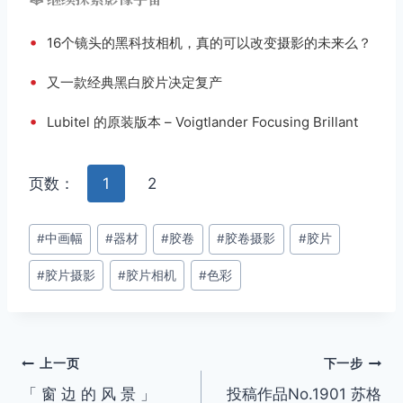
•
16个镜头的黑科技相机，真的可以改变摄影的未来么？
•
又一款经典黑白胶片决定复产
•
Lubitel 的原装版本 – Voigtlander Focusing Brillant
页数：
1
2
文
#
中画幅
#
器材
#
胶卷
#
胶卷摄影
#
胶片
章
#
胶片摄影
#
胶片相机
#
色彩
标
签：
文
上一页
下一步
「 窗 边 的 风 景 」
投稿作品No.1901 苏格