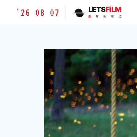
跳
胶
LETS
FiLM
'26 08 07
到
片
胶
片
的
味
道
内
的
容
味
道
LETSFILM