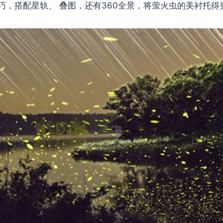
巧，搭配星轨、 叠图，还有360全景，将萤火虫的美衬托得