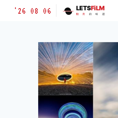
跳
胶
LETS
FiLM
'26 08 06
到
片
胶
片
的
味
道
内
的
容
味
道
LETSFILM