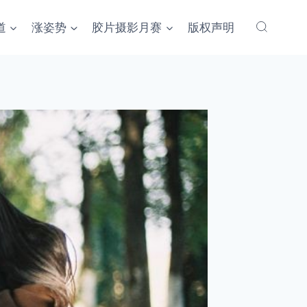
道
涨姿势
胶片摄影月赛
版权声明