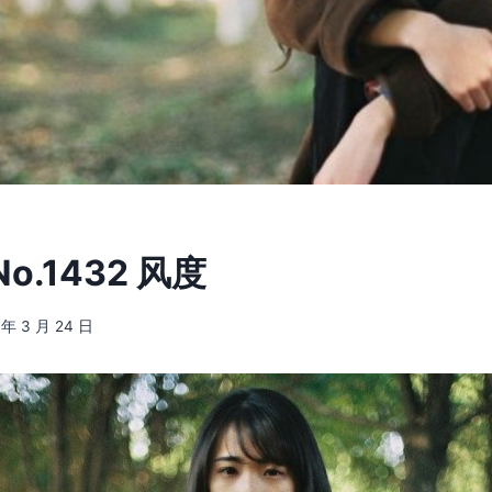
.1432 风度
 年 3 月 24 日