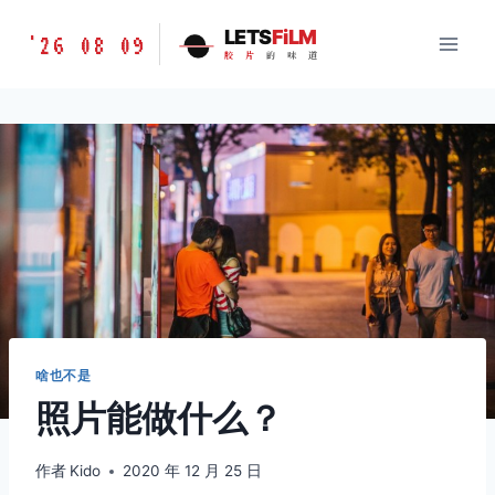
跳
胶
LETS
FiLM
'26 08 09
到
胶
片
的
味
道
片
内
的
容
味
道
LETSFILM
啥也不是
照片能做什么？
作者
Kido
2020 年 12 月 25 日