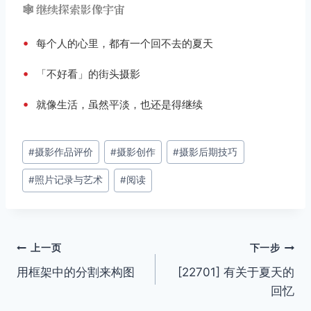
🕸️ 继续探索影像宇宙
•
每个人的心里，都有一个回不去的夏天
•
「不好看」的街头摄影
•
就像生活，虽然平淡，也还是得继续
文
#
摄影作品评价
#
摄影创作
#
摄影后期技巧
章
#
照片记录与艺术
#
阅读
标
签：
文
上一页
下一步
用框架中的分割来构图
[22701] 有关于夏天的
章
回忆
导