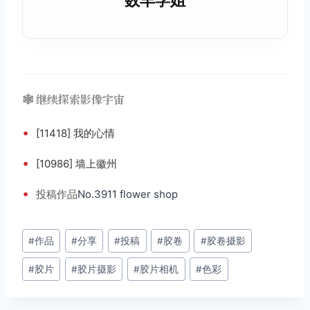
🕸️ 继续探索影像宇宙
•
[11418] 我的心情
•
[10986] 墙上徽州
•
投稿
作品
No.3911 flower shop
文
#
作品
#
分享
#
投稿
#
胶卷
#
胶卷摄影
章
#
胶片
#
胶片摄影
#
胶片相机
#
色彩
标
签：