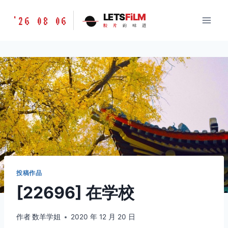
跳
胶
LETS
FiLM
'26 08 06
到
胶
片
的
味
道
片
内
的
容
味
道
LETSFILM
投稿作品
[22696] 在学校
作者
数羊学姐
2020 年 12 月 20 日