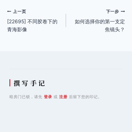
文
上一页
下一步
[22695] 不同胶卷下的
如何选择你的第一支定
章
青海影像
焦镜头？
导
航
撰 写 手 记
暗房门已锁，请先
登录
或
注册
后留下您的印记。