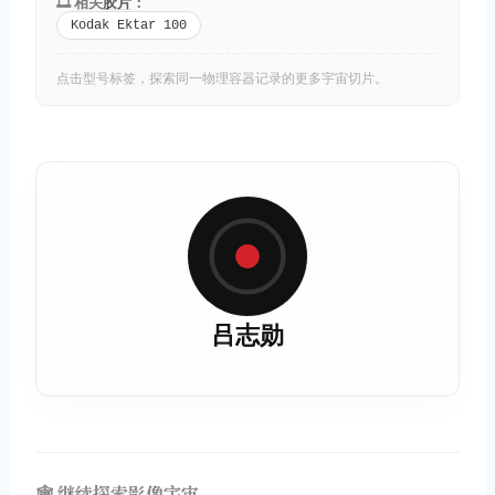
🎞️ 相关
胶片
：
Kodak Ektar 100
点击型号标签，探索同一物理容器记录的更多宇宙切片。
吕志勋
🕸️ 继续探索影像宇宙