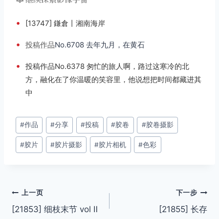
•
[13747] 鎌倉丨湘南海岸
•
投稿
作品
No.6708 去年九月，在黄石
•
投稿作品No.6378 匆忙的旅人啊，路过这寒冷的北
方，融化在了你温暖的笑容里，他说想把时间都藏进其
中
文
#
作品
#
分享
#
投稿
#
胶卷
#
胶卷摄影
章
#
胶片
#
胶片摄影
#
胶片相机
#
色彩
标
签：
文
上一页
下一步
[21853] 细枝末节 vol Ⅱ
[21855] 长存
章