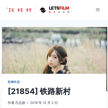
跳
胶
LETS
FiLM
'26 08 09
到
胶
片
的
味
道
片
内
的
容
味
道
LETSFILM
投稿作品
[21854] 铁路新村
作者
吕志勋
2019 年 12 月 2 日