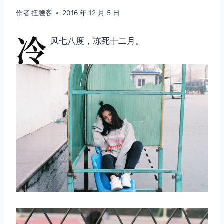
作者
扭腰客
2016 年 12 月 5 日
冷
风七八度，冻死十二月。