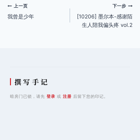
文
上一页
下一步
我曾是少年
[10206] 墨尔本-感谢陌
章
生人陪我偏头疼 vol.2
导
航
撰 写 手 记
暗房门已锁，请先
登录
或
注册
后留下您的印记。