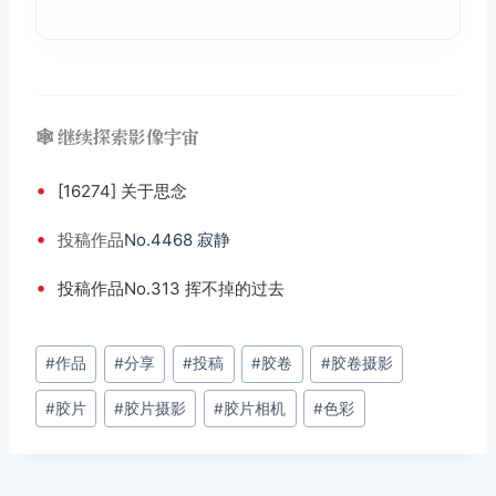
🕸️ 继续探索影像宇宙
•
[16274] 关于思念
•
投稿
作品
No.4468 寂静
•
投稿作品No.313 挥不掉的过去
文
#
作品
#
分享
#
投稿
#
胶卷
#
胶卷摄影
章
#
胶片
#
胶片摄影
#
胶片相机
#
色彩
标
签：