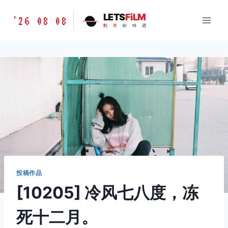
跳
胶
LETS
FiLM
'26 08 08
到
胶
片
的
味
道
片
内
的
容
味
道
LETSFILM
投稿作品
[10205] 冷风七八度，冻
死十二月。