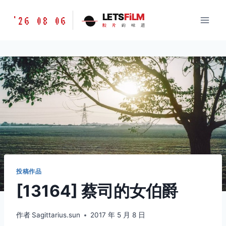
跳
胶
LETS
FiLM
'26 08 06
到
胶
片
的
味
道
片
内
的
容
味
道
LETSFILM
投稿作品
[13164] 蔡司的女伯爵
作者
Sagittarius.sun
2017 年 5 月 8 日