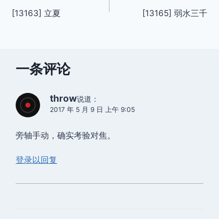
[13163] 立夏
[13165] 弱水三千
章
导
航
一条评论
throw
说道：
2017 年 5 月 9 日 上午 9:05
旁轴手动，确实考验对焦。
登录以回复