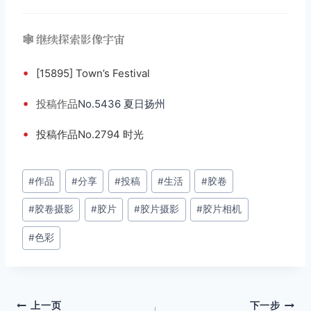
🕸️ 继续探索影像宇宙
•
[15895] Town’s Festival
•
投稿
作品
No.5436 夏日扬州
•
投稿作品No.2794 时光
文
#
作品
#
分享
#
投稿
#
生活
#
胶卷
章
#
胶卷摄影
#
胶片
#
胶片摄影
#
胶片相机
标
签：
#
色彩
文
上一页
下一步