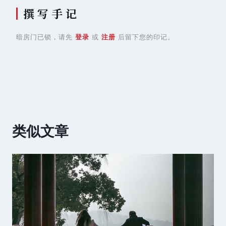
撰 写 手 记
暗房门已锁，请先
登录
或
注册
后留下您的印记。
类似文章