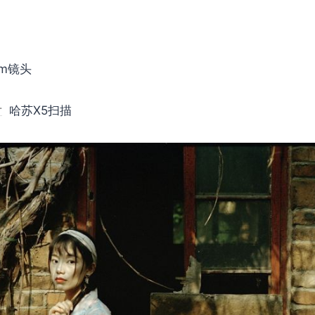
0mm镜头
片
哈苏X5扫描