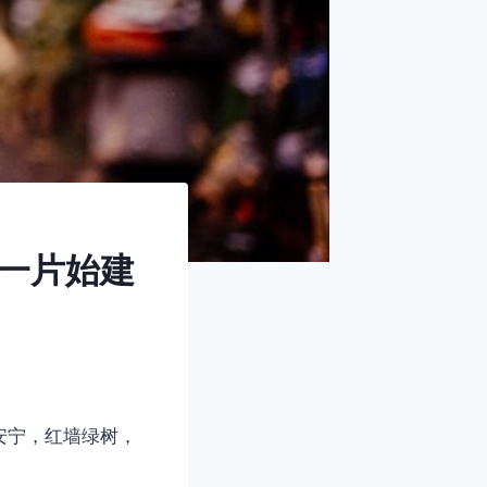
，一片始建
安宁，红墙绿树，