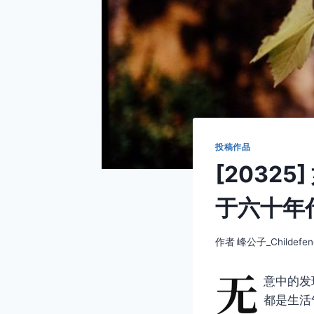
投稿作品
[2032
于六十年
作者
峰公子_Childefen
无
意中的发
都是生活