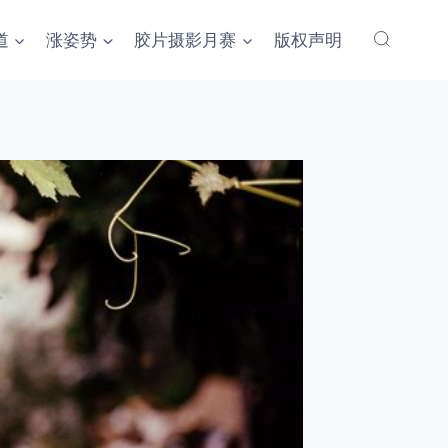
道
涨姿势
胶片摄影月赛
版权声明