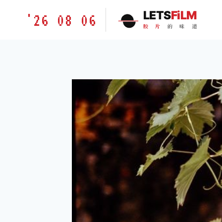
跳
胶
LETS
FiLM
'26 08 06
到
片
胶
片
的
味
道
内
的
容
味
道
LETSFILM