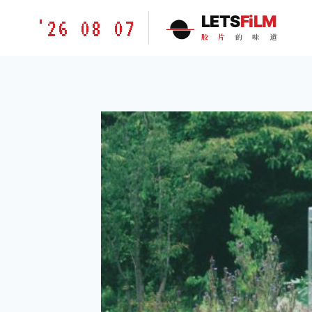
跳
胶
LETS
FiLM
'26 08 07
到
片
胶
片
的
味
道
内
的
容
味
道
LETSFILM