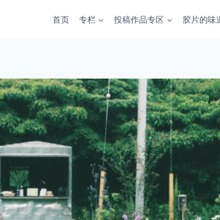
首页
专栏
投稿作品专区
胶片的味