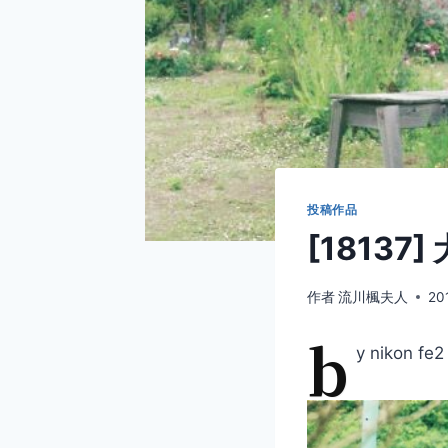
投稿作品
[18137
作者
流川楓夫人
20
b
y nikon fe2