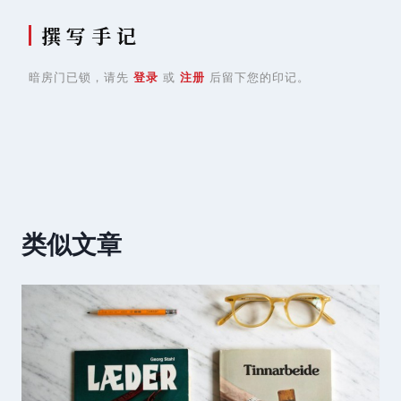
撰 写 手 记
暗房门已锁，请先
登录
或
注册
后留下您的印记。
类似文章