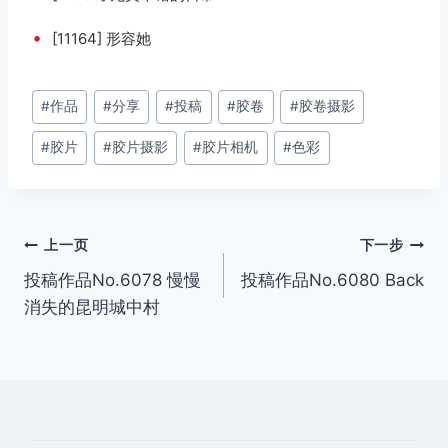
•
[11164] 形容她
文
#
作品
#
分享
#
投稿
#
胶卷
#
胶卷摄影
章
#
胶片
#
胶片摄影
#
胶片相机
#
色彩
标
签：
文
上一页
下一步
投稿作品No.6078 慢慢
投稿作品No.6080 Back
章
消失的昆明城中村
导
航