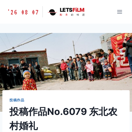
跳
胶
LETS
FiLM
'26 08 07
到
胶
片
的
味
道
片
内
的
容
味
道
LETSFILM
投稿作品
投稿作品No.6079 东北农
村婚礼