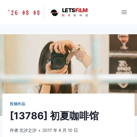
跳
胶
LETS
FiLM
'26 08 08
到
胶
片
的
味
道
片
内
的
容
味
道
LETSFILM
投稿作品
[13786] 初夏咖啡馆
作者
北汐之汐
2017 年 6 月 10 日