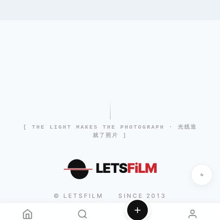
[ THE LIGHT MAKES THE PHOTOGRAPH · 光线造
就了照片 ]
LETS
FiLM
© LETSFILM
SINCE 2013
|