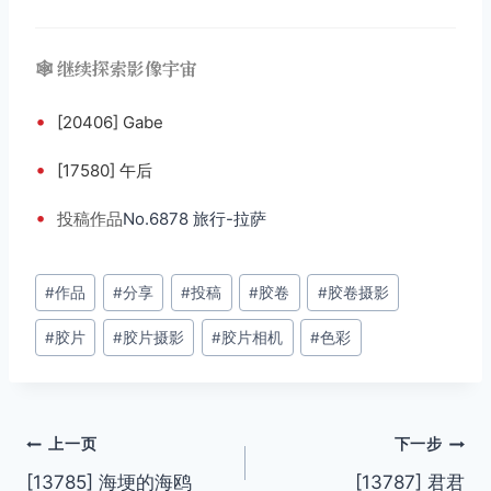
🕸️ 继续探索影像宇宙
•
[20406] Gabe
•
[17580] 午后
•
投稿
作品
No.6878 旅行-拉萨
文
#
作品
#
分享
#
投稿
#
胶卷
#
胶卷摄影
章
#
胶片
#
胶片摄影
#
胶片相机
#
色彩
标
签：
文
上一页
下一步
[13785] 海埂的海鸥
[13787] 君君