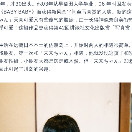
0年，才30出头。他03年从早稲田大学毕业，06 年时因发
《BABY BABY》而获得新风舎平间至写真赏的大奖。新的
ゃん」天真可爱又有些傻气的脸庞，由于长得神似奈良美智
呼可爱！这辑作品更获得第42回讲谈社文化出版赏「写真赏
生活在远离日本本土的佐渡岛上，开始时两人的相遇很简单
找朋友。第一次和「未来ちゃん」相遇，他就发现这孩子和
朋友拍摄，小朋友大都是逃走或木然。但「未来ちゃん」却
因此引起了川岛的兴趣。