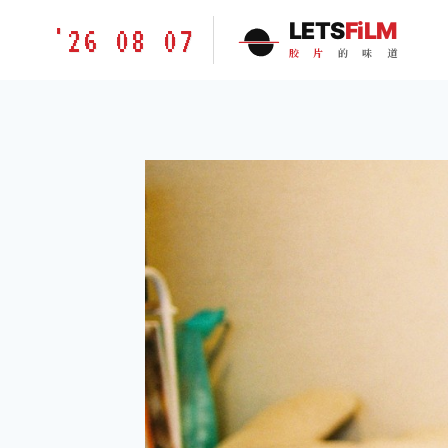
跳
胶
LETS
FiLM
'26 08 07
到
片
胶
片
的
味
道
内
的
容
味
道
LETSFILM