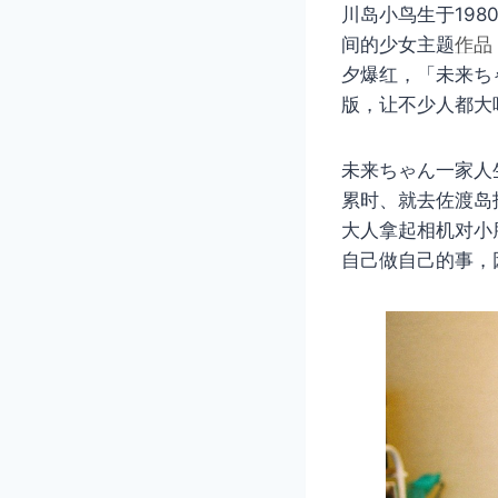
川岛小鸟生于198
间的少女主题
作品
夕爆红，「未来ち
版，让不少人都大
未来ちゃん一家人
累时、就去佐渡岛
大人拿起相机对小
自己做自己的事，