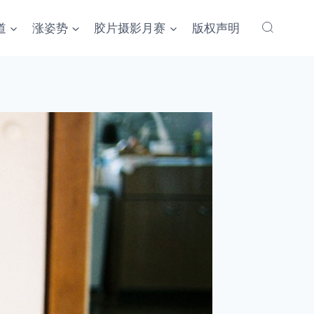
道
涨姿势
胶片摄影月赛
版权声明