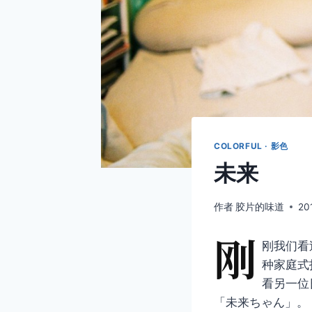
COLORFUL · 影色
未来
作者
胶片的味道
20
刚
刚我们看
种家庭式
看另一位日
「未来ちゃん」。