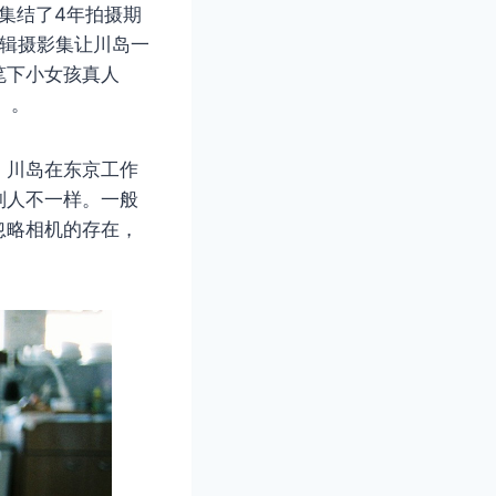
表集结了4年拍摄期
这辑摄影集让川岛一
笔下小女孩真人
」。
。川岛在东京工作
别人不一样。一般
忽略相机的存在，