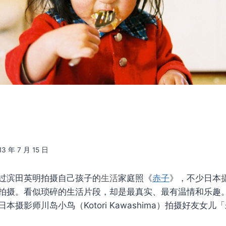
13 年 7 月 15 日
过滨田英明拍摄自己孩子的
生活
家庭照《
赤子
》，不少日本
拍摄。看似琐碎的生活片段，却是最真实、最有温情和乐趣
本摄影师川岛小鸟（Kotori Kawashima）拍摄好友女