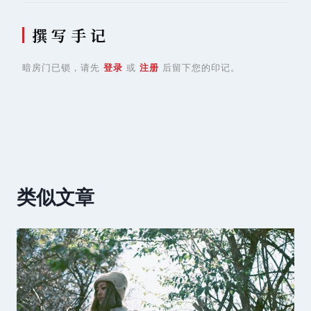
撰 写 手 记
暗房门已锁，请先
登录
或
注册
后留下您的印记。
类似文章