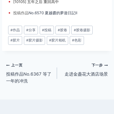
•
[10105] 五年之后 重回高中
•
投稿
作品
No.6570 夏越醬的夢遊日記Ⅱ
文
#
作品
#
分享
#
投稿
#
胶卷
#
胶卷摄影
章
#
胶片
#
胶片摄影
#
胶片相机
#
色彩
标
签：
文
上一页
下一步
投稿作品No.6367 等了
走进金盏花大酒店场景
章
一年的冲洗
导
航