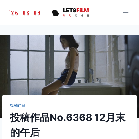
跳
胶
LETS
FiLM
'26 08 09
到
胶
片
的
味
道
片
内
的
容
味
道
LETSFILM
投稿作品
投稿作品No.6368 12月末
的午后