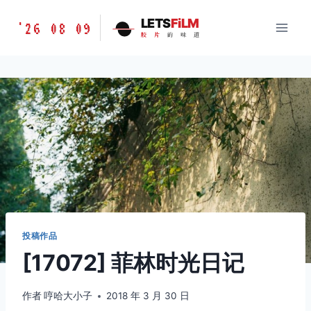
跳
胶
LETS
FiLM
'26 08 09
到
胶
片
的
味
道
片
内
的
容
味
道
LETSFILM
投稿作品
[17072] 菲林时光日记
作者
哼哈大小子
2018 年 3 月 30 日