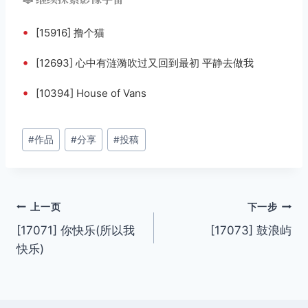
•
[15916] 撸个猫
•
[12693] 心中有涟漪吹过又回到最初 平静去做我
•
[10394] House of Vans
文
#
作品
#
分享
#
投稿
章
标
签：
文
上一页
下一步
[17071] 你快乐(所以我
[17073] 鼓浪屿
章
快乐)
导
航