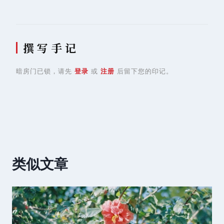
撰 写 手 记
暗房门已锁，请先
登录
或
注册
后留下您的印记。
类似文章