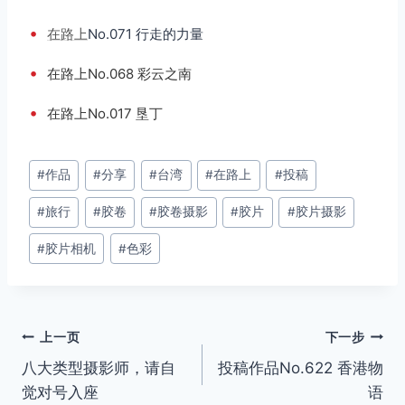
•
在路上
No.071 行走的力量
•
在路上No.068 彩云之南
•
在路上No.017 垦丁
文
#
作品
#
分享
#
台湾
#
在路上
#
投稿
章
#
旅行
#
胶卷
#
胶卷摄影
#
胶片
#
胶片摄影
标
签：
#
胶片相机
#
色彩
文
上一页
下一步
八大类型摄影师，请自
投稿作品No.622 香港物
章
觉对号入座
语