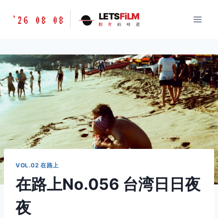
跳
胶
LETS
FiLM
'26 08 08
到
胶
片
的
味
道
片
内
的
容
味
道
LETSFILM
VOL.02 在路上
在路上No.056 台湾日日夜
夜