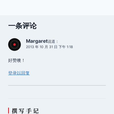
导
航
一条评论
Margaret
说道：
2013 年 10 月 31 日 下午 1:18
好赞噢！
登录以回复
撰 写 手 记