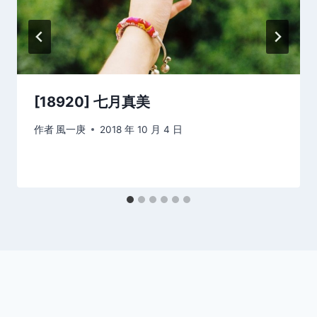
[18920] 七月真美
作者
風一庚
2018 年 10 月 4 日