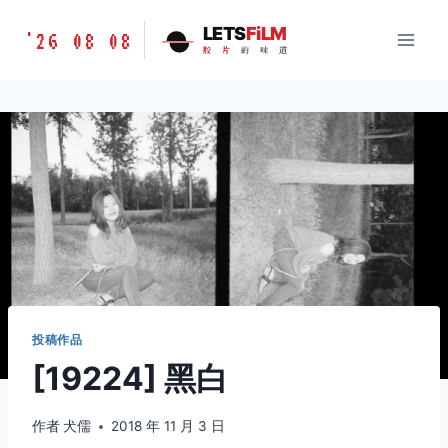
跳
胶
LETS
FiLM
'26 08 08
到
胶
片
的
味
道
片
内
的
容
味
道
LETSFILM
投稿作品
[19224] 黑白
作者
犬儒
2018 年 11 月 3 日