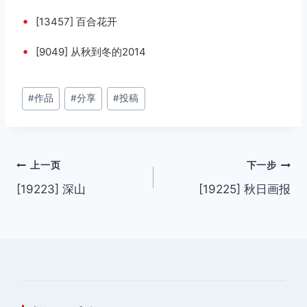
•
[13457] 百合花开
•
[9049] 从秋到冬的2014
文
#
作品
#
分享
#
投稿
章
标
签：
文
上一页
下一步
[19223] 深山
[19225] 秋日画报
章
导
航