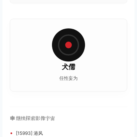
犬儒
任性妄为
🕸️ 继续探索影像宇宙
•
[15993] 港风