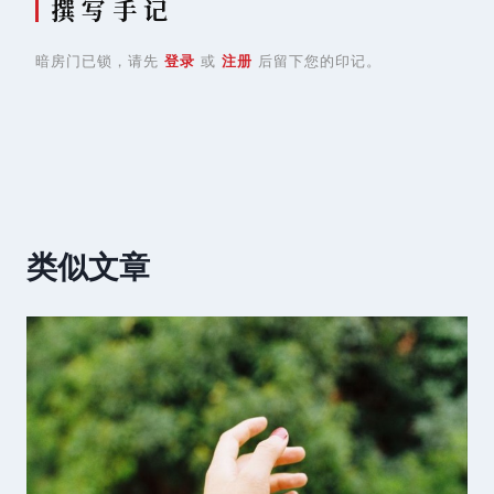
撰 写 手 记
暗房门已锁，请先
登录
或
注册
后留下您的印记。
类似文章