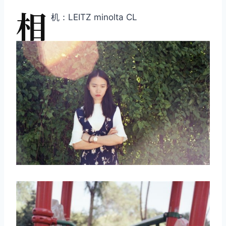
相
机：LEITZ minolta CL