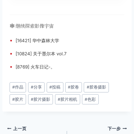
🕸️ 继续探索影像宇宙
•
[16421] 华中森林大学
•
[10824] 关于墨尔本 vol.7
•
[8769] 火车日记-。
文
#
作品
#
分享
#
投稿
#
胶卷
#
胶卷摄影
章
#
胶片
#
胶片摄影
#
胶片相机
#
色彩
标
签：
文
上一页
下一步