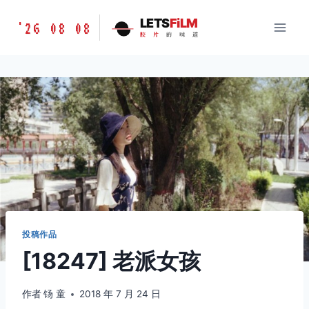
跳
胶
LETS
FiLM
'26 08 08
到
胶
片
的
味
道
片
内
的
容
味
道
LETSFILM
投稿作品
[18247] 老派女孩
作者
钖 童
2018 年 7 月 24 日