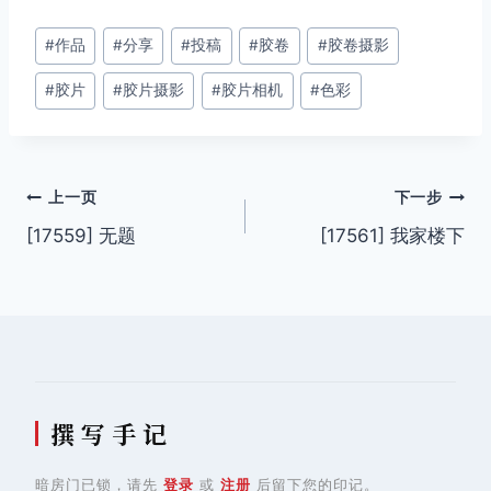
文
#
作品
#
分享
#
投稿
#
胶卷
#
胶卷摄影
章
#
胶片
#
胶片摄影
#
胶片相机
#
色彩
标
签：
文
上一页
下一步
[17559] 无题
[17561] 我家楼下
章
导
航
撰 写 手 记
暗房门已锁，请先
登录
或
注册
后留下您的印记。