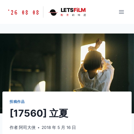
跳
胶
LETS
FiLM
'26 08 08
到
胶
片
的
味
道
片
内
的
容
味
道
LETSFILM
投稿作品
[17560] 立夏
作者
阿司大侠
2018 年 5 月 16 日