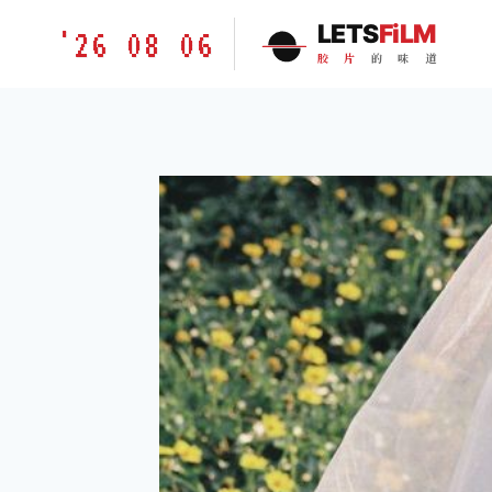
跳
胶
LETS
FiLM
'26 08 06
到
片
胶
片
的
味
道
内
的
容
味
道
LETSFILM