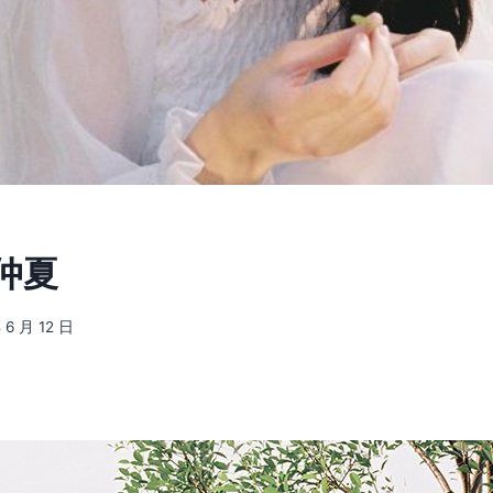
 仲夏
 6 月 12 日