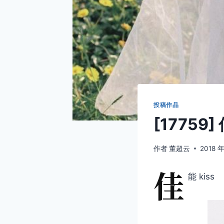
投稿作品
[17759]
作者
董超云
2018 年
佳
能 kiss