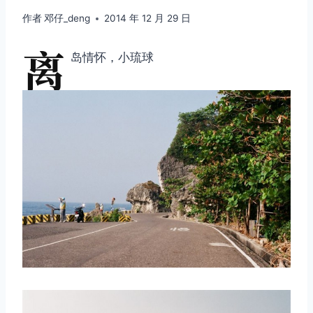
作者
邓仔_deng
2014 年 12 月 29 日
离
岛情怀，小琉球