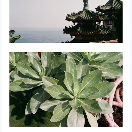
取消
搜索