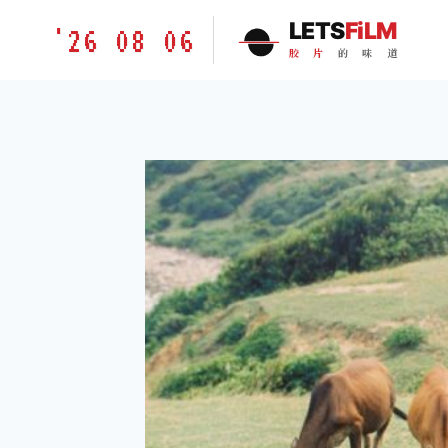
跳
胶
LETS
FiLM
'26 08 06
到
片
胶
片
的
味
道
内
的
容
味
道
LETSFILM