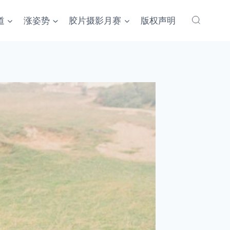
道
涨姿势
胶片摄影月赛
版权声明