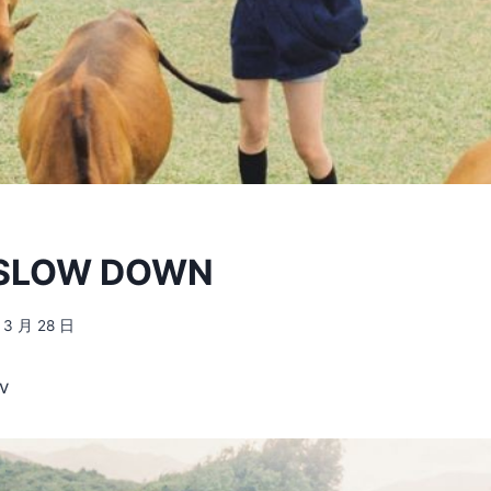
 SLOW DOWN
 3 月 28 日
v