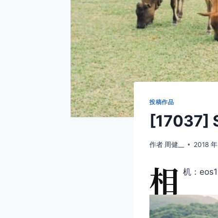
投稿作品
[17037]
作者
周健__
2018 年
相
机：eos1