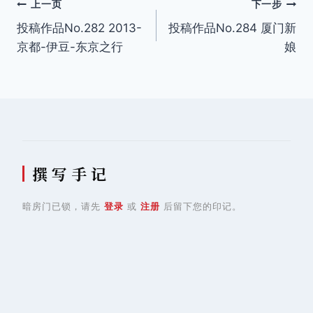
文
上一页
下一步
投稿作品No.282 2013-
投稿作品No.284 厦门新
章
京都-伊豆-东京之行
娘
导
航
撰 写 手 记
暗房门已锁，请先
登录
或
注册
后留下您的印记。