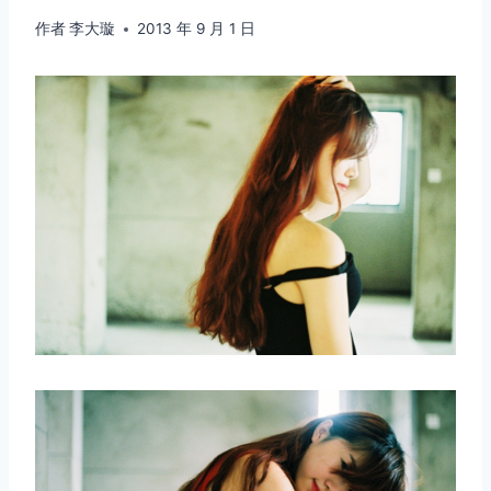
作者
李大璇
2013 年 9 月 1 日