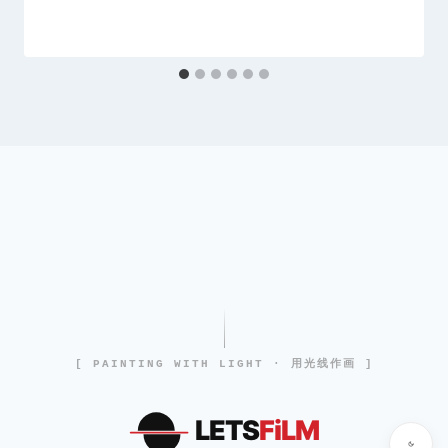
[ PAINTING WITH LIGHT · 用光线作画 ]
LETS
FiLM