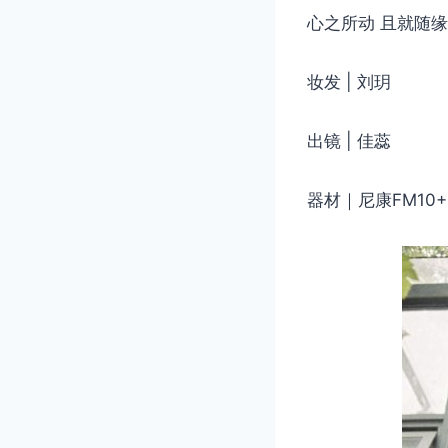
心之所动 且就随
妆发 | 刘玥
出镜 | 佳蕊
器材｜尼康FM10+3