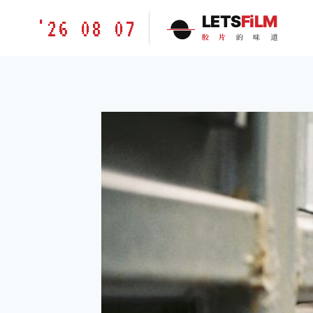
跳
胶
LETS
FiLM
'26 08 07
到
片
胶
片
的
味
道
内
的
容
味
道
LETSFILM