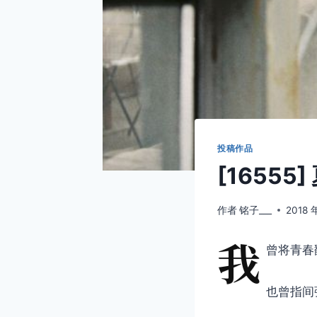
投稿作品
[16555]
作者
铭子___
2018 
我
曾将青春
也曾指间