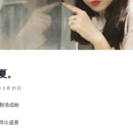
 夏。
年 2 月 21 日
翻涌成她
弹出盛夏