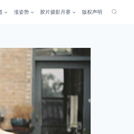
道
涨姿势
胶片摄影月赛
版权声明