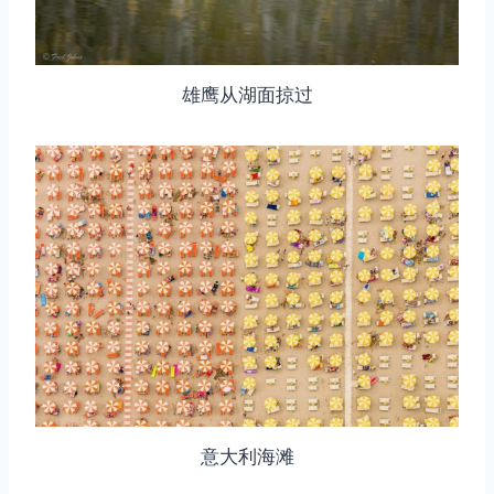
雄鹰从湖面掠过
意大利海滩