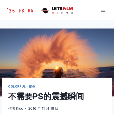
跳
胶
LETS
FiLM
'26 08 06
到
胶
片
的
味
道
片
内
的
容
味
道
LETSFILM
COLORFUL · 影色
不需要PS的震撼瞬间
作者
Kido
2016 年 11 月 16 日