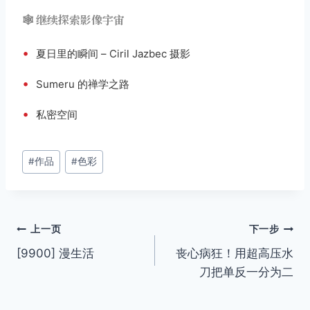
🕸️ 继续探索影像宇宙
•
夏日里的瞬间 – Ciril Jazbec 摄影
•
Sumeru 的禅学之路
•
私密空间
文
#
作品
#
色彩
章
标
签：
文
上一页
下一步
[9900] 漫生活
丧心病狂！用超高压水
章
刀把单反一分为二
导