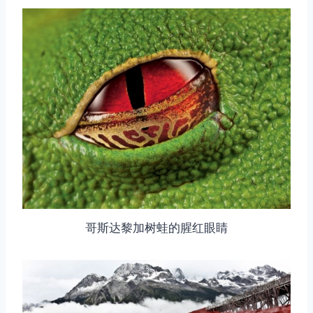
哥斯达黎加树蛙的腥红眼睛