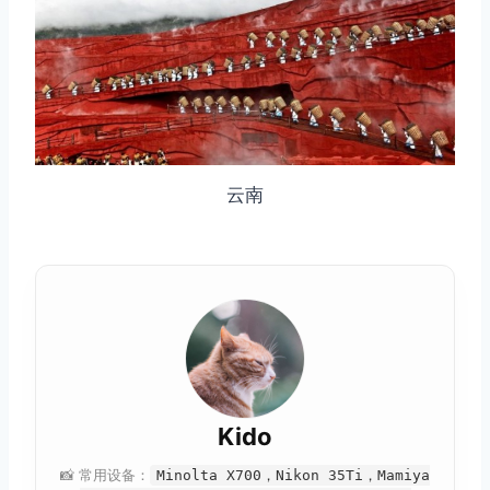
云南
Kido
📸 常用设备：
Minolta X700，Nikon 35Ti，Mamiya