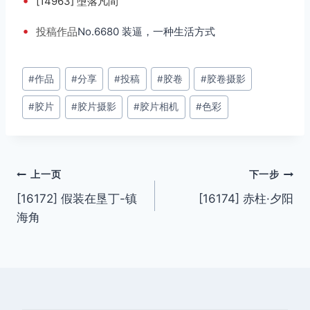
•
[14963] 墮落凡間
•
投稿
作品
No.6680 装逼，一种生活方式
文
#
作品
#
分享
#
投稿
#
胶卷
#
胶卷摄影
章
#
胶片
#
胶片摄影
#
胶片相机
#
色彩
标
签：
文
上一页
下一步
[16172] 假装在垦丁-镇
[16174] 赤柱·夕阳
章
海角
导
航