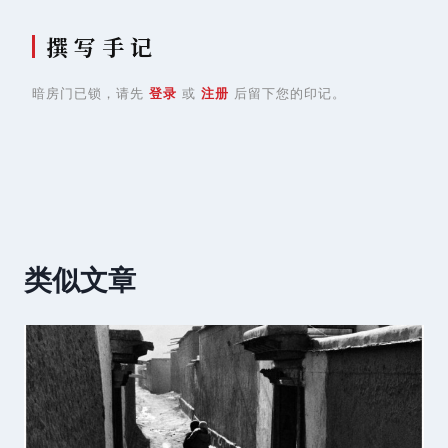
撰 写 手 记
暗房门已锁，请先
登录
或
注册
后留下您的印记。
类似文章