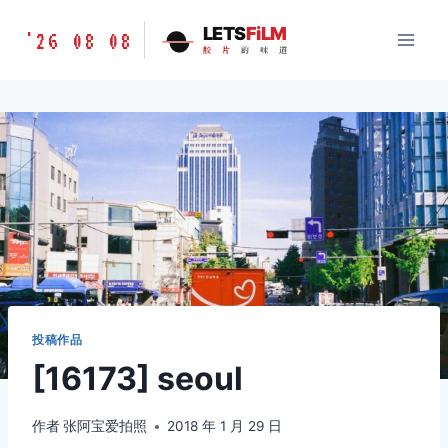
跳
胶
LETS
FiLM
'26 08 08
到
胶
片
的
味
道
片
内
的
容
味
道
LETSFILM
投稿作品
[16173] seoul
作者
张阿宝爱拍照
2018 年 1 月 29 日