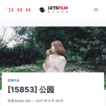
跳
胶
LETS
FiLM
'26 08 06
到
胶
片
的
味
道
片
内
的
容
味
道
LETSFILM
投稿作品
[15853] 公园
作者
kinder_film
2017 年 9 月 26 日