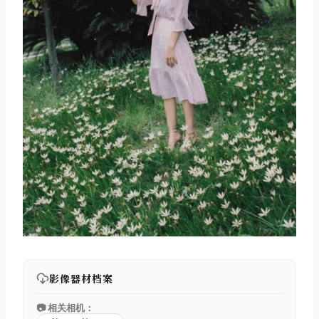
影像器材档案
📷 相关相机：