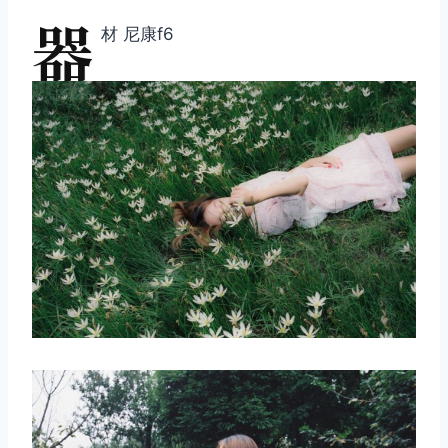
器
材 尼康f6