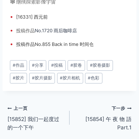
🕸️ 继续探索影像宇宙
•
[16331] 西元前
•
投稿
作品
No.1720 雨后咖啡店
•
投稿作品No.855 Back in time 时间仓
文
#
作品
#
分享
#
投稿
#
胶卷
#
胶卷摄影
章
#
胶片
#
胶片摄影
#
胶片相机
#
色彩
标
签：
文
上一页
下一步
[15852] 我们一起度过
[15854] 午 夜 物 語
章
的一个下午
Part.1
导